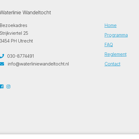
Waterlinie Wandeltocht
Bezoekadres
Home
Strijkviertel 25
Programma
3454 PH Utrecht
FAQ
Reglement
030-8774491
info@waterliniewandeltocht.nl
Contact