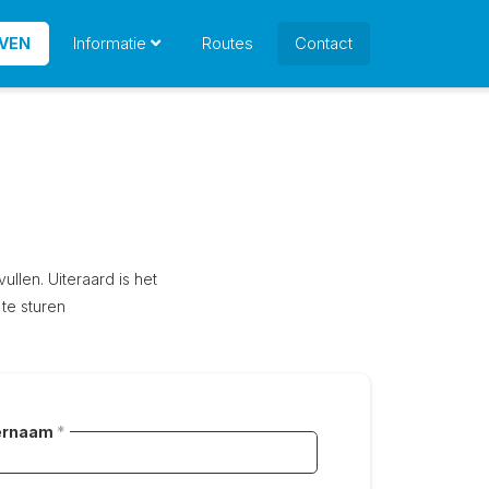
Informatie
Routes
Contact
JVEN
llen. Uiteraard is het
 te sturen
ernaam
*