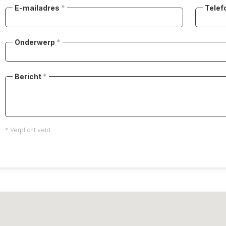
E-mailadres
*
Telef
Onderwerp
*
Bericht
*
* Verplicht veld