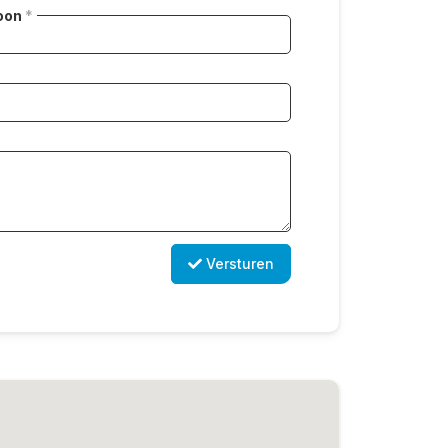
oon
*
Versturen