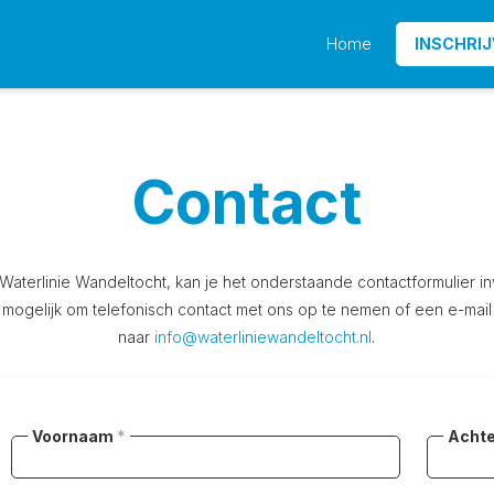
Home
INSCHRI
Contact
aterlinie Wandeltocht, kan je het onderstaande contactformulier invu
d mogelijk om telefonisch contact met ons op te nemen of een e-mail
naar
info@waterliniewandeltocht.nl
.
Voornaam
*
Acht