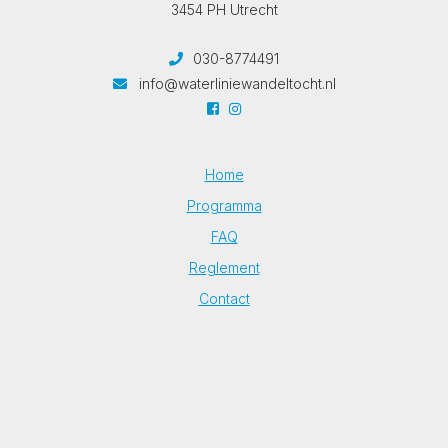
3454 PH Utrecht
030-8774491
info@waterliniewandeltocht.nl
Home
Programma
FAQ
Reglement
Contact